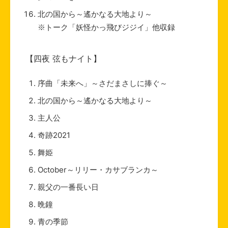
北の国から～遙かなる大地より～
※トーク「妖怪かっ飛びジジイ」他収録
【四夜 弦もナイト】
序曲「未来へ」～さだまさしに捧ぐ～
北の国から～遙かなる大地より～
主人公
奇跡2021
舞姫
October～リリー・カサブランカ～
親父の一番長い日
晩鐘
青の季節