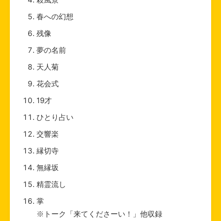
春への幻想
残像
夢の名前
天人菊
花会式
19才
ひとり占い
交響楽
縁切寺
無縁坂
精霊流し
掌
※トーク「来てくださーい！」他収録