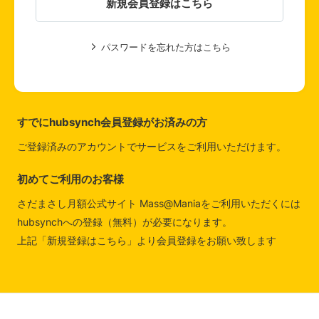
パスワードを忘れた方はこちら
すでにhubsynch会員登録がお済みの方
ご登録済みのアカウントでサービスをご利用いただけます。
初めてご利用のお客様
さだまさし月額公式サイト Mass@Maniaをご利用いただくには
hubsynchへの登録（無料）が必要になります。
上記「新規登録はこちら」より会員登録をお願い致します